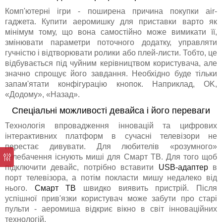
Комп'ютерні ігри - поширена причина покупки air-
гаджета. Купити аеромишку для приставки варто як
мінімум тому, що вона самостійно може вимикати її,
змінювати параметри поточного додатку, управляти
гучністю і відтворювати ролики або плей-листи. Тобто, це
відбувається під чуйним керівництвом користувача, але
значно спрощує його завдання. Необхідно буде тільки
запам'ятати конфігурацію кнопок. Наприклад, OK,
«Додому», «Назад».
Спеціальні можливості девайса і його переваги
Технологія впровадження інновацій та цифрових
інтерактивних платформ в сучасні телевізори не
перестає дивувати. Для любителів «розумного»
телебачення існують миші для Смарт ТВ. Для того щоб
підключити девайс, потрібно вставити
USB-адаптер
в
порт телевізора, а потім покласти мишу недалеко від
нього.
Смарт ТВ
швидко виявить пристрій. Після
успішної прив'язки користувач може забути про старі
пульти - аеромиша відкриє вікно в світ інноваційних
технологій.