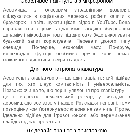
Особливості air-пульта з мікрофоном
Аеромиша з голосовим управлінням дозволяє
спілкуватися в соціальних мережах, робити запити в
браузерах і навіть шукати цікаві відео в YouTube. Вона
справляється з цими завданнями завдяки вбудованим
динаміку і мікрофону, тому під диктовку буде виконувати
будь-який запит користувача. Переваги даного типу
очевидні. По-перше, економія часу. По-друге,
вищезгадані функції особливо зручні, коли немає
можливості дивитися в екран гаджета.
Для чого потрібна клавіатура
Аеропульт з клавіатурою — ще один варіант, який підійде
для тих, хто цінує компактність і універсальність.
Незважаючи на те, що перші уявлення про клавіатуру —
це її відносно немаленький розмір, у випадку з
аеромишкою все зовсім інакше. Розкладки неповні, тому
повноцінну комп'ютерну версію вона не замінить. Проте,
ідеально підійде для ігрової консолі або перемикання
слайдів під час презентації.
Як девайс працює з приставкою