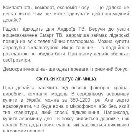
Компактність, комфорт, економія часу — це далеко не
весь список. Чим ще може здивувати цей новомодний
девайс?
Гаджет підходить для Андроїд ТВ. Беручи до уваги
вищезазначене Смарт ТВ, аеромиша займає лідерські
позиції на всіх телевізійних платформах. Можна купити
аеропульт з клавіатурою. Якщо точніше — з подвійною
розкладкою по обидва боки. При цьому девайс зберігає
свої розміри.
Демократична ціна - ще одна перевага і приємний бонус.
Скільки коштує air-миша
Ціна девайса залежить від безлічі факторів: країна-
виробник, компанія, модель. В середньому аеромишу
купити в Україні можна за 350-1200 грн. Але варто
враховувати, чи буде вона з мікрофоном або без, який
тип клавіатури, який спосіб підключення. Наприклад,
купити аеромишу для ТВ боксу виявиться дорожче, ніж
аналог без додаткових клавіш, які задіюються виключно
в ігровому процесі.