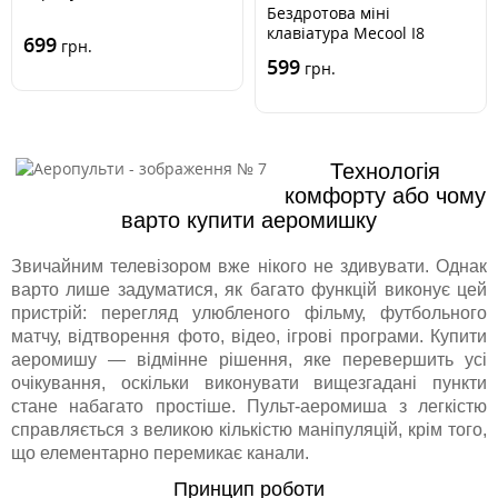
Бездротова міні
клавіатура Mecool I8
699
грн.
599
грн.
Технологія
комфорту або чому
варто купити аеромишку
Звичайним телевізором вже нікого не здивувати. Однак
варто лише задуматися, як багато функцій виконує цей
пристрій: перегляд улюбленого фільму, футбольного
матчу, відтворення фото, відео, ігрові програми. Купити
аеромишу — відмінне рішення, яке перевершить усі
очікування, оскільки виконувати вищезгадані пункти
стане набагато простіше. Пульт-аеромиша з легкістю
справляється з великою кількістю маніпуляцій, крім того,
що елементарно перемикає канали.
Принцип роботи