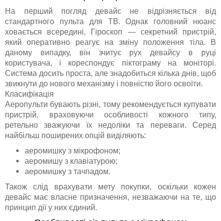
На перший погляд девайс не відрізняється від
стандартного пульта для ТВ. Однак головний нюанс
ховається всередині. Гіроскоп — секретний пристрій,
який оперативно реагує на зміну положення тіла. В
даному випадку, він зчитує рух девайсу в руці
користувача, і кореспондує піктограму на моніторі.
Система досить проста, але знадобиться кілька днів, щоб
звикнути до нового механізму і повністю його освоїти.
Класифікація
Аеропульти бувають різні, тому рекомендується купувати
пристрій, враховуючи особливості кожного типу,
ретельно зважуючи їх недоліки та переваги. Серед
найбільш поширених опцій виділяють:
аеромишку з мікрофоном;
аеромишу з клавіатурою;
аеромишку з тачпадом.
Також слід врахувати мету покупки, оскільки кожен
девайс має власне призначення, незважаючи на те, що
принцип дії у них єдиний.