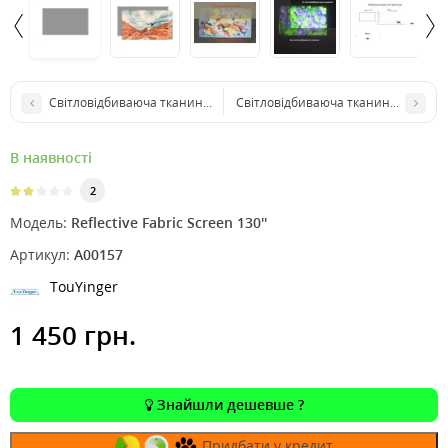
Світловідбиваюча тканина для екрану TouYinger 120"
Світловідбиваюча тканина для екра
В наявності
2
Модель:
Reflective Fabric Screen 130''
Артикул:
A00157
TouYinger
1 450 грн.
Знайшли дешевше ?
Придбати у кредит