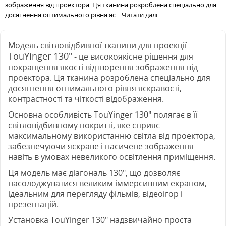
зображення від проектора. Ця тканина розроблена спеціально для
досягнення оптимального рівня яс...
Читати далі...
Модель світловідбивної тканини для проекції -
TouYinger 130"
- це високоякісне рішення для
покращення якості відтворення зображення від
проектора. Ця тканина розроблена спеціально для
досягнення оптимального рівня яскравості,
контрастності та чіткості відображення.
Основна особливість TouYinger 130" полягає в її
світловідбивному покритті, яке сприяє
максимальному використанню світла від проектора,
забезпечуючи яскраве і насичене зображення
навіть в умовах невеликого освітлення приміщення.
Ця модель має діагональ 130", що дозволяє
насолоджуватися великим іммерсивним екраном,
ідеальним для перегляду фільмів, відеоігор і
презентацій.
Установка TouYinger 130" надзвичайно проста