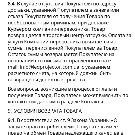
9.1.
В соответствии со ст. 9 Закона Украины «О защите
прав потребителей», Покупатель имеет право на
обмен Товара надлежащего качества в течение
четырнадцати дней, не считая дня покупки, если более
длительный срок не объявлен Продавцом. Покупатель
имеет право на обмен Товара с учетом положений
законодательства об основаниях и перечне Товаров,
которые не подлежат обмену (возврату).
9.2.
Если Покупатель намерен вернуть Товар, такой
возврат осуществляется в соответствии с разделом
Сайта «Возврат» с учетом правил и условий
перевозчика или курьера, действуюших на территории
Украины или на территории другой страны в
соответствии с местом совершения получения Товара.
9.3.
В случае наличия хотя бы одного из
перечисленных недостатков, Покупатель обязан
зафиксировать его в составленном акте произвольной
формы. Акт должен быть подписан Покупателем и
лицом, осуществившим доставку Товара или
Продавцом. При возможности недостатки должны