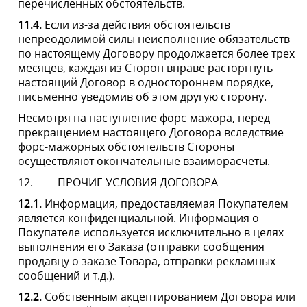
которые становятся известны, будут использоваться в
коммерческих целях, в том числе для обработки
заказов на приобретение товаров, получение
информации о заказе, рассылки
телекоммуникационными средствами связи
(электронной почтой, мобильной связью) рекламных и
специальных предложений, информации об акциях,
розыгрыши или любой другой информации о
деятельности Веб-сайта
https://ledprojector.com.ua/
.
Для целей, предусмотренных настоящим пунктом,
Покупателю имеют право направляться письма,
сообщения и материалы на почтовый адрес, e-mail
Покупателя, а также отправляться sms-сообщения,
осуществляться звонки на указанный в анкете
телефонный номер.
12.3.
Покупатель дает право осуществлять обработку
его персональных данных, в том числе: помещать
персональные данные в базы данных (без
дополнительного уведомления об этом), осуществлять
пожизненное хранение данных, их накопление,