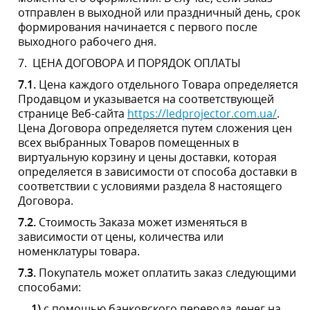
7.2.
Стоимость Заказа может изменяться в
зависимости от цены, количества или номенклатуры
товара.
7.3.
Покупатель может оплатить заказ следующими
способами:
1)
с помощью банковского перевода денег на
текущий счет Продавца, указанный в счете, в т.ч. с
помощью Интернет-банкинга (Покупатель
оплачивает заказ в течение трех дней с даты
получения счета в размере 100% предоплаты).
2)
наложенным платежом при получении Заказа в
представительстве службы доставки на территории
Украины или на территории другой страны в
соответствии с местом осуществления заказа
товара.
3)
Кредитной картой следующего типа:
Visa
·
Visa Electron
·