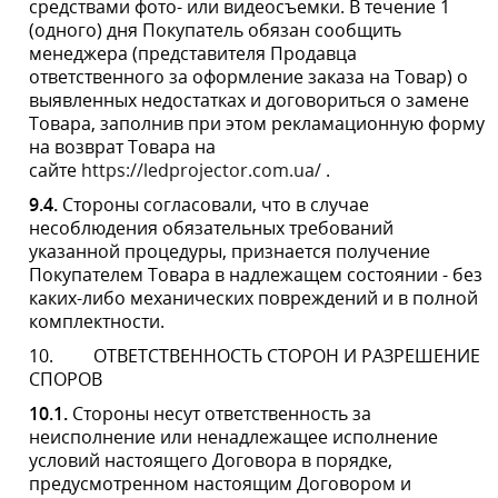
10.2.
В случае возникновения споров, связанных с
выполнением Сторонами настоящего Договора, за
исключением споров о взыскании задолженности с
Покупателя, Стороны обязуются решать их путем
переговоров с соблюдением претензионного порядка.
Срок рассмотрения претензии - 7 (семь) календарных
дней с даты ее получения. По спорам в связи со
взысканием задолженности с Покупателя соблюдение
претензионного порядка не требуется.
10.3.
Все споры, разногласия или требования,
возникающие из настоящего Договора или в связи с
ним, в том числе касающиеся его исполнения,
нарушения, прекращения или недействительности,
подлежат разрешению в соответствующем суде
согласно международному и украинскому
материальному и процессуальному праву.
11.
ФОРС-МАЖОРНЫЕ ОБСТОЯТЕЛЬСТВА
11.1.
Стороны не несут ответственности за
невыполнение любого из своих обязательств, за