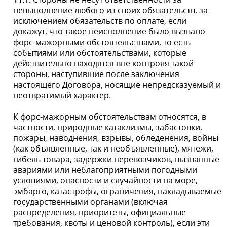
11.2.
Сторона, для которой стало невозможным
выполнение обязательств по настоящему Договору
из-за наступления форс-мажорных обстоятельств,
должна немедленно информировать другую Сторону в
письменном виде о возникновении вышеуказанных
обстоятельств, а также в течение 30 (тридцати)
календарных дней предоставить другой Стороне
подтверждение форс-мажорных обстоятельств. Таким
подтверждением будет справка, сертификат или
другой соответствующий документ, выданный
уполномоченным государственным органом,
расположенным по месту возникновения форс-
мажорных обстоятельств.
11.3.
Время, которое требуется Сторонам для
выполнения своих обязательств по настоящему
Договору, будет продлено на любой срок, в течение
которого было отложено исполнение из-за
перечисленных обстоятельств.
11.4.
Если из-за действия обстоятельств
непреодолимой силы неисполнение обязательств по