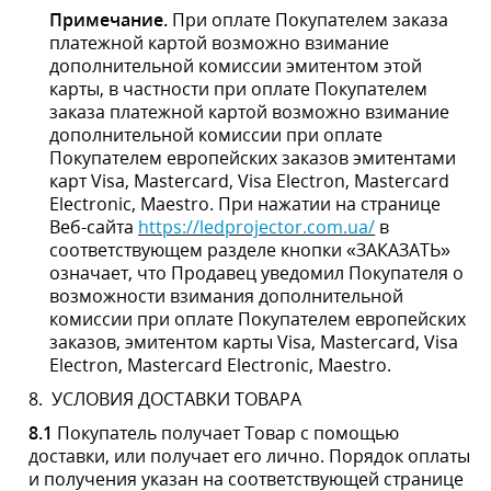
Electronic, Maestro.
8.
УСЛОВИЯ ДОСТАВКИ ТОВАРА
8.1
Покупатель получает Товар с помощью доставки,
или получает его лично. Порядок оплаты и получения
указан на соответствующей странице Веб-
сайта
https://ledprojector.com.ua/
.
8.2.
При доставке Товаров в другие города Украины
или на территории другой страны, выполняемой
другими Службами доставки (далее Компаниями-
перевозчиками) Покупатель в полном объеме и
безоговорочно соглашается с Правилами перевозки
грузов этими компаниями-перевозчиками.
8.3.
Факт получения Товара и отсутствие претензий к
качеству Товара, доставляемого Компаниями-
перевозчиками, Покупатель подтверждает
собственной подписью в товаро-транспортной
накладной, декларации Компании-перевозчика, или в
расходной накладной при получении Товара. Со своей
стороны, Продавец гарантирует отгрузку Товара