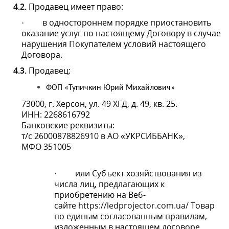
Банковские реквизиты:
т/с 26000878826910 в АО «УКРСИББАНК»,
МФО 351005
или Субъект хозяйствования из числа
·
лиц, предлагающих к приобретению на Веб-
сайте
https://ledprojector.com.ua/
Товар по
единым согласованным правилам,
изложенным в настоящем договоре
публичной оферты.
*
5.
ПРАВА И ОБЯЗАННОСТИ ПОКУПАТЕЛЯ
5.1.
Покупатель обязан:
своевременно оплатить и получить заказ на
·
условиях настоящего Договора;
ознакомиться с информацией о
·
Товаре, размещенной на Веб-
сайте
https://ledprojector.com.ua/
;
при получении Товара у лица, совершившего
·