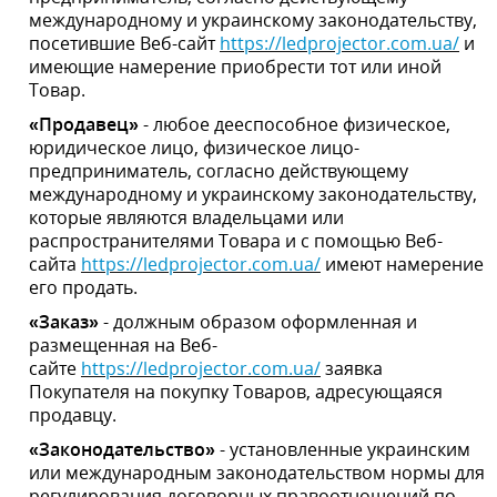
предприниматель, согласно действующему
международному и украинскому законодательству,
которые являются владельцами или
распространителями Товара и с помощью Веб-
сайта
https://ledprojector.com.ua/
имеют намерение его
продать.
«Заказ»
- должным образом оформленная и
размещенная на Веб-
сайте
https://ledprojector.com.ua/
заявка Покупателя на
покупку Товаров, адресующаяся продавцу.
«Законодательство»
- установленные украинским
или международным законодательством нормы для
регулирования договорных правоотношений по
Договору.
«Существенный недостаток Товара»
- недостаток,
который делает невозможным или недопустимым
использование Товара в соответствии с его целевым
назначением, возник по вине производителя
(Продавца), после его устранения проявляется снова
по независимым от потребителя причинам.