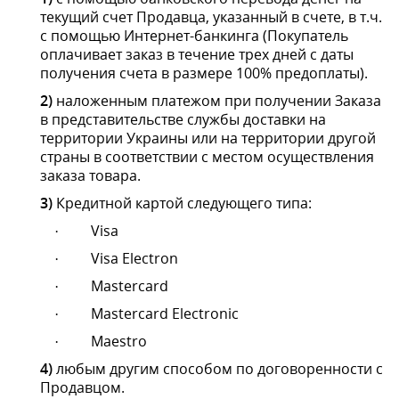
Mastercard
·
Mastercard Electronic
·
Maestro
·
4)
любым другим способом по договоренности с
Продавцом.
Примечание.
При оплате Покупателем заказа
платежной картой возможно взимание
дополнительной комиссии эмитентом этой карты, в
частности при оплате Покупателем заказа
платежной картой возможно взимание
дополнительной комиссии при оплате Покупателем
европейских заказов эмитентами карт Visa,
Mastercard, Visa Electron, Mastercard Electronic,
Maestro. При нажатии на странице Веб-
сайта
https://ledprojector.com.ua/
в соответствующем
разделе кнопки «ЗАКАЗАТЬ» означает, что
Продавец уведомил Покупателя о возможности
взимания дополнительной комиссии при оплате
Покупателем европейских заказов, эмитентом
карты Visa, Mastercard, Visa Electron, Mastercard