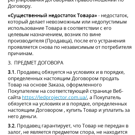
3.
ПРЕДМЕТ ДОГОВОРА
3.1.
Продавец обязуется на условиях и в порядке,
определенных настоящим Договором продать Товар
на основе Заказа, оформленного Покупателем на
соответствующей странице Веб-
сайта
https://ledprojector.com.ua/
, а Покупатель
обязуется на условиях и в порядке, определенных
настоящим Договором , купить Товар и уплатить за
него деньги.
3.2.
Продавец гарантирует, что Товар не передан в
залог, не является предметом спора, не находится под
арестом, а также на него отсутствуют какие-либо
права третьих лиц.
3.3.
Продавец и Покупатель подтверждают, что
действующий Договор не является фиктивной или
притворной сделкой или сделкой, совершенной под
влиянием давления или обмана.
3.4.
Продавец подтверждает, что имеет все
необходимые разрешения на осуществление