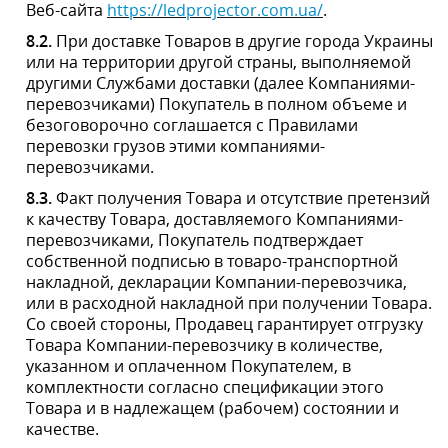
Компании-перевозчику в количестве, указанном и
оплаченном Покупателем, в комплектности согласно
спецификации этого Товара и в надлежащем
(рабочем) состоянии и качестве.
8.4.
В случае отсутствия Покупателя по адресу
доставки, указанной Покупателем в заявке или отказа
Покупателя от получения Товара по необоснованным
причинам, при доставке Курьером компании-
перевозчика, Товар возвращается в торговый центр
отгрузки. Оплата за услуги Компании-перевозчика
вычитается из суммы, перечисленной Покупателем за
Товар. Остаток суммы возвращается Покупателю на
основании его письма, отправленного на e-
mail:
info@ledprojector.com.ua
с указанием расчетного
счета, на который должны быть возвращены
денежные средства.
Все вопросы, возникшие в процессе оплаты и
получения Товара, Покупатель может выяснить по
контактным данным в разделе Контакты.
9.
УСЛОВИЯ ВОЗВРАТА ТОВАРА