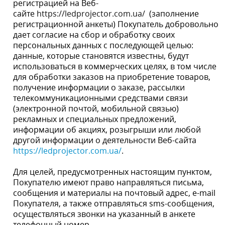
обновление, изменение (по мере необходимости).
Продавец обязуется обеспечить защиту данных от
несанкционированного доступа третьих лиц, не
распространять и не передавать данные любой
третьей стороне (кроме передачи данных связанным
лицам, коммерческим партнерам, лицам,
уполномоченным Продавцом на осуществление
непосредственной обработки данных для указанных
целей, а также на обязательный запрос компетентного
государственного органа).
12.4.
В случае нежелания получать рассылку,
Покупатель имеет право обратиться к Продавцу,
написав заявление об отказе от получения рекламных
материалов, направив его на почтовый или
электронный адрес.
12.5.
Продавец не несет ответственности за
содержание и достоверность информации,
предоставляемой Покупателем при оформлении
заказа. Покупатель несет ответственность за
достоверность указанной при оформлении заказа