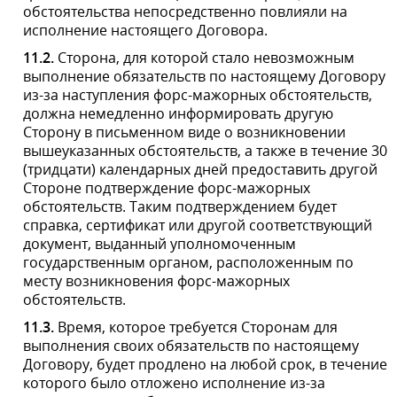
настоящему Договору продолжается более трех
месяцев, каждая из Сторон вправе расторгнуть
настоящий Договор в одностороннем порядке,
письменно уведомив об этом другую сторону.
Несмотря на наступление форс-мажора, перед
прекращением настоящего Договора вследствие
форс-мажорных обстоятельств Стороны
осуществляют окончательные взаиморасчеты.
12.
ПРОЧИЕ УСЛОВИЯ ДОГОВОРА
12.1.
Информация, предоставляемая Покупателем
является конфиденциальной. Информация о
Покупателе используется исключительно в целях
выполнения его Заказа (отправки сообщения
продавцу о заказе Товара, отправки рекламных
сообщений и т.д.).
12.2.
Собственным акцептированием Договора или
регистрацией на Веб-сайте
https://ledprojector.com.ua/
(заполнение регистрационной анкеты) Покупатель
добровольно дает согласие на сбор и обработку своих
персональных данных с последующей целью: данные,