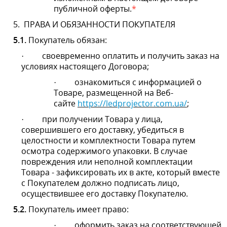
его доставку, убедиться в целостности и
комплектности Товара путем осмотра содержимого
упаковки. В случае повреждения или неполной
комплектации Товара - зафиксировать их в акте,
который вместе с Покупателем должно подписать
лицо, осуществившее его доставку Покупателю.
5.2.
Покупатель имеет право:
оформить заказ на соответствующей
·
странице Веб-
сайта
https://ledprojector.com.ua/
;
требовать от продавца выполнения условий
·
настоящего Договора;
на информирования о возможной
·
дополнительной комиссии при оплате европейских
заказов картами типа Mastercard, Visa, Visa Electron,
Mastercard Electronic, Maestro.
6.
ПОРЯДОК ОФОРМЛЕНИЯ ЗАКАЗА
6.1.
Покупатель самостоятельно оформляет заказ на
соответствующей странице Веб-