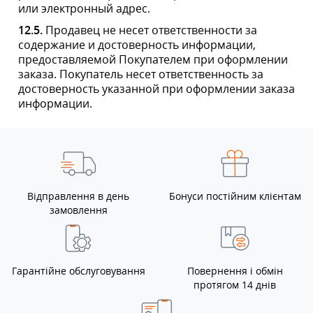
(066) 767-90-30
(098) 767-90-30
(093) 767-90-30
info@ledprojector.com.ua
Інформація
Додатково
Особистий кабінет