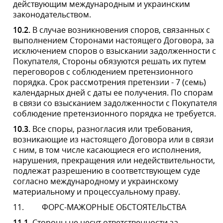
исключением обязательств по оплате, если докажут,
что такое неисполнение было вызвано форс-
мажорными обстоятельствами, то есть событиями или
обстоятельствами, которые действительно находятся
вне контроля такой стороны, наступившие после
заключения настоящего Договора, носящие
непредсказуемый и неотвратимый характер.
К форс-мажорным обстоятельствам относятся, в
частности, природные катаклизмы, забастовки,
пожары, наводнения, взрывы, обледенения, войны
(как объявленные, так и необъявленные), мятежи,
гибель товара, задержки перевозчиков, вызванные
авариями или неблагоприятными погодными
условиями, опасности и случайности на море,
эмбарго, катастрофы, ограничения, накладываемые
государственными органами (включая распределения,
приоритеты, официальные требования, квоты и
ценовой контроль), если эти обстоятельства
непосредственно повлияли на исполнение
настоящего Договора.