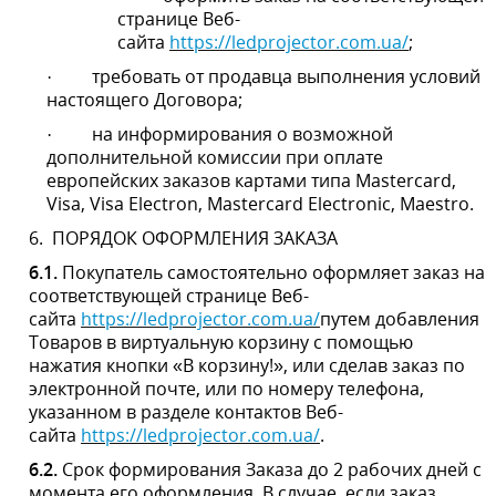
сайта
https://ledprojector.com.ua/
путем добавления
Товаров в виртуальную корзину с помощью нажатия
кнопки «В корзину!», или сделав заказ по электронной
почте, или по номеру телефона, указанном в разделе
контактов Веб-сайта
https://ledprojector.com.ua/
.
6.2.
Срок формирования Заказа до 2 рабочих дней с
момента его оформления. В случае, если заказ
отправлен в выходной или праздничный день, срок
формирования начинается с первого после выходного
рабочего дня.
7.
ЦЕНА ДОГОВОРА И ПОРЯДОК ОПЛАТЫ
7.1.
Цена каждого отдельного Товара определяется
Продавцом и указывается на соответствующей
странице Веб-сайта
https://ledprojector.com.ua/
. Цена
Договора определяется путем сложения цен всех
выбранных Товаров помещенных в виртуальную
корзину и цены доставки, которая определяется в
зависимости от способа доставки в соответствии с
условиями раздела 8 настоящего Договора.