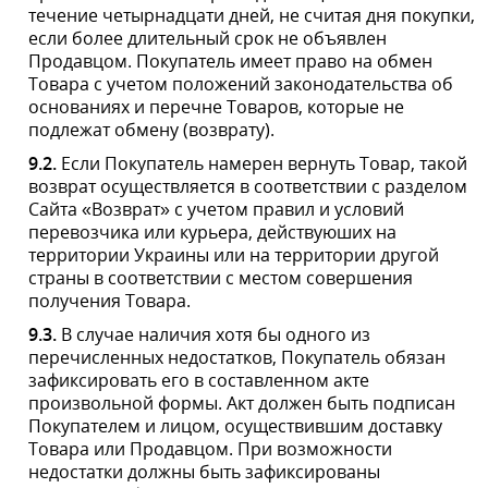
быть зафиксированы средствами фото- или
видеосъемки. В течение 1 (одного) дня Покупатель
обязан сообщить менеджера (представителя
Продавца ответственного за оформление заказа на
Товар) о выявленных недостатках и договориться о
замене Товара, заполнив при этом рекламационную
форму на возврат Товара на
сайте
https://ledprojector.com.ua/
.
9.4.
Стороны согласовали, что в случае несоблюдения
обязательных требований указанной процедуры,
признается получение Покупателем Товара в
надлежащем состоянии - без каких-либо механических
повреждений и в полной комплектности.
10.
ОТВЕТСТВЕННОСТЬ СТОРОН И
РАЗРЕШЕНИЕ СПОРОВ
10.1.
Стороны несут ответственность за неисполнение
или ненадлежащее исполнение условий настоящего
Договора в порядке, предусмотренном настоящим
Договором и действующим международным и
украинским законодательством.