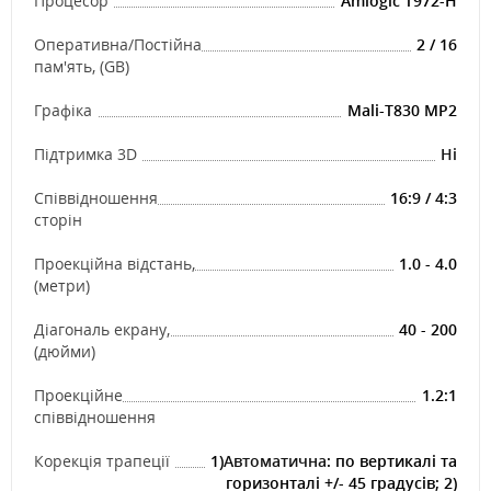
Процесор
Amlogic T972-H
Оперативна/Постійна
2 / 16
пам'ять, (GB)
Графіка
Mali-T830 MP2
Підтримка 3D
Ні
Співвідношення
16:9 / 4:3
сторін
Проекційна відстань,
1.0 - 4.0
(метри)
Діагональ екрану,
40 - 200
(дюйми)
Проекційне
1.2:1
співвідношення
Корекція трапеції
1)
Автоматична
: по вертикалі та
горизонталі +/- 45 градусів; 2)