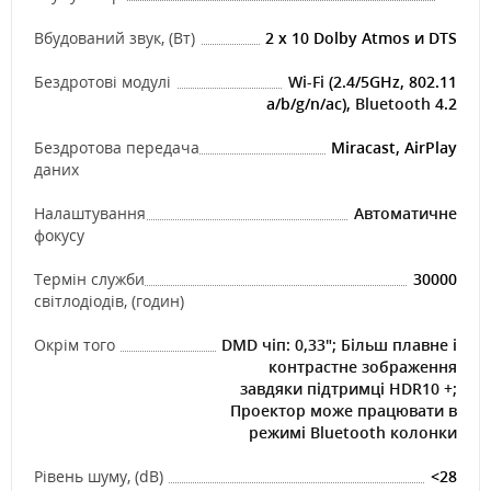
Вбудований звук, (Вт)
2 x 10 Dolby Atmos и DTS
Бездротові модулі
Wi-Fi
(2.4/5GHz, 802.11
a/b/g/n/ac),
Bluetooth
4.2
Бездротова передача
Miracast, AirPlay
даних
Налаштування
Автоматичне
фокусу
Термін служби
30000
світлодіодів, (годин)
Окрім того
DMD чіп: 0,33"; Більш плавне і
контрастне зображення
завдяки підтримці HDR10 +;
Проектор може працювати в
режимі Bluetooth колонки
Рівень шуму, (dB)
<28