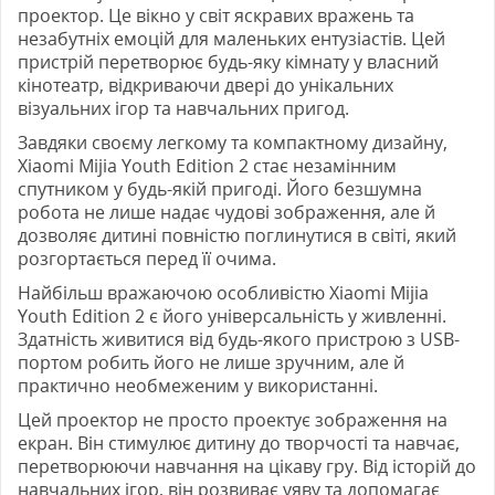
проектор. Це вікно у світ яскравих вражень та
незабутніх емоцій для маленьких ентузіастів. Цей
пристрій перетворює будь-яку кімнату у власний
кінотеатр, відкриваючи двері до унікальних
візуальних ігор та навчальних пригод.
Завдяки своєму легкому та компактному дизайну,
Xiaomi Mijia Youth Edition 2 стає незамінним
спутником у будь-якій пригоді. Його безшумна
робота не лише надає чудові зображення, але й
дозволяє дитині повністю поглинутися в світі, який
розгортається перед її очима.
Найбільш вражаючою особливістю Xiaomi Mijia
Youth Edition 2 є його універсальність у живленні.
Здатність живитися від будь-якого пристрою з USB-
портом робить його не лише зручним, але й
практично необмеженим у використанні.
Цей проектор не просто проектує зображення на
екран. Він стимулює дитину до творчості та навчає,
перетворюючи навчання на цікаву гру. Від історій до
навчальних ігор, він розвиває уяву та допомагає