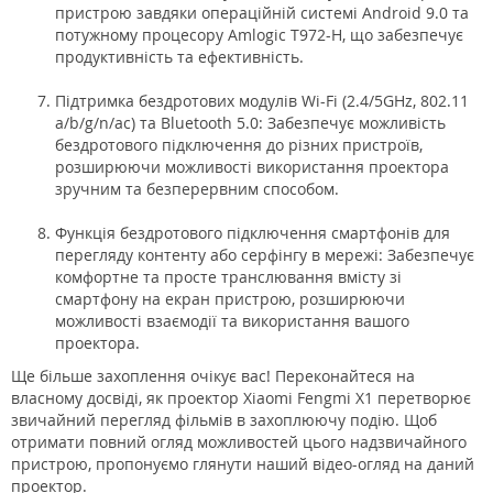
пристрою завдяки операційній системі Android 9.0 та
потужному процесору Amlogic T972-H, що забезпечує
продуктивність та ефективність.
Підтримка бездротових модулів Wi-Fi (2.4/5GHz, 802.11
a/b/g/n/ac) та Bluetooth 5.0: Забезпечує можливість
бездротового підключення до різних пристроїв,
розширюючи можливості використання проектора
зручним та безперервним способом.
Функція бездротового підключення смартфонів для
перегляду контенту або серфінгу в мережі: Забезпечує
комфортне та просте транслювання вмісту зі
смартфону на екран пристрою, розширюючи
можливості взаємодії та використання вашого
проектора.
Ще більше захоплення очікує вас! Переконайтеся на
власному досвіді, як проектор Xiaomi Fengmi X1 перетворює
звичайний перегляд фільмів в захоплюючу подію. Щоб
отримати повний огляд можливостей цього надзвичайного
пристрою, пропонуємо глянути наший відео-огляд на даний
проектор.