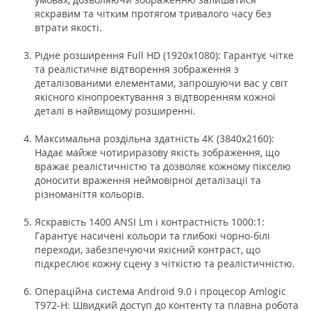
яскравим та чітким протягом тривалого часу без
втрати якості.
Рідне розширення Full HD (1920x1080): Гарантує чітке
та реалістичне відтворення зображення з
деталізованими елементами, запрошуючи вас у світ
якісного кінопроектування з відтворенням кожної
деталі в найвищому розширенні.
Максимальна роздільна здатність 4К (3840x2160):
Надає майже чотириразову якість зображення, що
вражає реалістичністю та дозволяє кожному пікселю
доносити враження неймовірної деталізації та
різноманіття кольорів.
Яскравість 1400 ANSI Lm і контрастність 1000:1:
Гарантує насичені кольори та глибокі чорно-білі
переходи, забезпечуючи якісний контраст, що
підкреслює кожну сцену з чіткістю та реалістичністю.
Операційна система Android 9.0 і процесор Amlogic
T972-H: Швидкий доступ до контенту та плавна робота