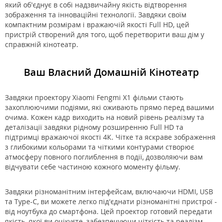
який об'єднує в собі надзвичайну якість відтворення
зображення та інноваційні технології. Завдяки своїм
компактним розмірам і вражаючій якості Full HD, цей
пристрій створений для того, щоб перетворити ваш дім у
справжній кінотеатр.
Ваш Власний Домашній Кінотеатр
Завдяки проектору Xiaomi Fengmi X1 фільми стають
захоплюючими подіями, які оживають прямо перед вашими
очима. Кожен кадр виходить на новий рівень реалізму та
деталізації завдяки рідному розширенню Full HD та
підтримці вражаючої якості 4К. Чітке та яскраве зображення
з глибокими кольорами та чіткими контурами створює
атмосферу повного поглиблення в події, дозволяючи вам
відчувати себе частиною кожного моменту фільму.
Завдяки різноманітним інтерфейсам, включаючи HDMI, USB
та Type-C, ви можете легко під'єднати різноманітні пристрої -
від ноутбука до смартфона. Цей проектор готовий передати
якість, якої ви очікуєте, забезпечуючи чіткість та реалізм