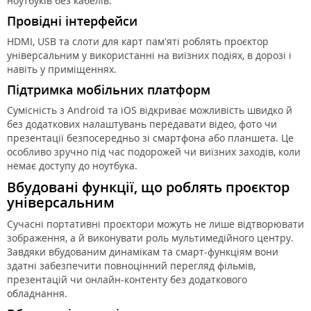
ноутбуків без кабелів.
Провідні інтерфейси
HDMI, USB та слоти для карт пам’яті роблять проєктор
універсальним у використанні на виїзних подіях, в дорозі і
навіть у приміщеннях.
Підтримка мобільних платформ
Сумісність з Android та iOS відкриває можливість швидко й
без додаткових налаштувань передавати відео, фото чи
презентації безпосередньо зі смартфона або планшета. Це
особливо зручно під час подорожей чи виїзних заходів, коли
немає доступу до ноутбука.
Вбудовані функції, що роблять
проєктор
універсальним
Сучасні портативні проєктори можуть не лише відтворювати
зображення, а й виконувати роль мультимедійного центру.
Завдяки вбудованим динамікам та смарт-функціям вони
здатні забезпечити повноцінний перегляд фільмів,
презентацій чи онлайн-контенту без додаткового
обладнання.