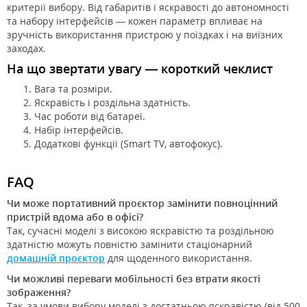
критерії вибору. Від габаритів і яскравості до автономності
та набору інтерфейсів — кожен параметр впливає на
зручність використання пристрою у поїздках і на виїзних
заходах.
На що звертати увагу — короткий чеклист
Вага та розміри.
Яскравість і роздільна здатність.
Час роботи від батареї.
Набір інтерфейсів.
Додаткові функції (Smart TV, автофокус).
FAQ
Чи може
портативний проєктор
замінити повноцінний
пристрій вдома або в офісі?
Так, сучасні моделі з високою яскравістю та роздільною
здатністю можуть повністю замінити стаціонарний
домашній проєктор
для щоденного використання.
Чи можливі переваги
мобільності
без втрати якості
зображення?
Так, за умови вибору моделі з достатньою яскравістю (від 500