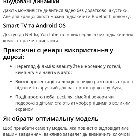
Вбудовані динаміки
Дають можливість дивитися відео без додаткової акустики.
Але для кращої якості можна підключити Bluetooth-колонку.
Smart TV та Android OS
Доступ до Netflix, YouTube та інших сервісів без підключення
комп’ютера чи приставки.
Практичні сценарії використання у
дорозі:
Перегляд фільмів:
влаштуйте кіносеанс у готелі,
кемпінгу чи навіть в авто;
Виїзні презентації та лекції:
швидко розгорніть екран і
підключіть зручний для вас проєктор до ноутбука;
Події просто неба:
весілля, сімейні вечори чи
подорожі з дітьми стають атмосфернішими з великим
екраном.
Як обрати оптимальну модель
Щоб придбати саме ту модель, яка повністю відповідатиме
вашим завданням, важливо заздалегідь визначити ключові