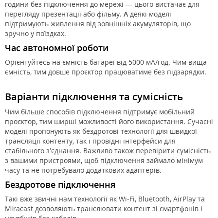
години без підключення до мережі — цього вистачає для
перегляду презентації або фільму.
А
деякі моделі
підтримують живлення від зовнішніх акумуляторів, що
зручно у поїздках.
Час автономної роботи
Орієнтуйтесь на ємність батареї від 5000 мА/год. Чим вища
ємність, тим довше проєктор працюватиме без підзарядки.
Варіанти підключення та сумісність
Чим більше способів підключення підтримує мобільний
проєктор, тим ширші можливості його використання. Сучасні
моделі пропонують як бездротові технології для швидкої
трансляції контенту, так і провідні інтерфейси для
стабільного з’єднання. Важливо також перевірити сумісність
з вашими пристроями, щоб підключення займало мінімум
часу та не потребувало додаткових адаптерів.
Бездротове підключення
Такі вже звичні нам технології як Wi-Fi, Bluetooth, AirPlay та
Miracast дозволяють транслювати контент зі смартфонів і