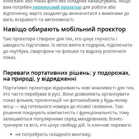
кіносеанс або показ фото без складних налаштувань. Якщо
вам потрібен
переносний проєктор
для роботи або
відпочинку, варто заздалегідь визначитися з вимогами до
ваги, яскравості та автономності.
Навіщо обирають
мобільний проєктор
Такі проєктори створені для тих, хто цінує гнучкість і
швидкість підготовки. Їх легко взяти в подорож, підключити
до ноутбука, смартфона чи флешки та відразу розпочати
показ.
Переваги
портативних
рішень: у подорожах,
на природі, у відрядженні
Портативні проєктори відкривають нові можливості для тих,
хто часто перебуває в русі. Вони дозволяють організувати
показ фільмів, презентацій чи фотоальбомів у будь-якому
місці — від готельного номера до лісової галявини. Такі
рішення поєднують компактність і функціональність, тому
залишаються популярними серед мандрівників, бізнес-
тренерів та всіх, хто цінує свободу дій. Їх ключові переваги:
не потребують складного монтажу;