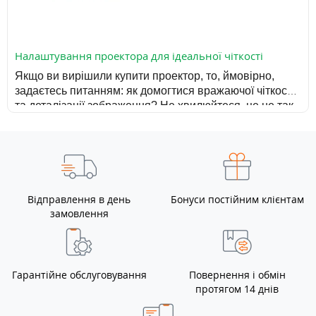
Налаштування проектора для ідеальної чіткості
Якщо ви вирішили купити проектор, то, ймовірно, 
задаєтесь питанням: як домогтися вражаючої чіткості 
та деталізації зображення? Не хвилюйтеся, це не так 
складно, як здається! Ми підкажемо, як досягти 
максимальної якості зображення, щоб ви змогли 
насолоджуватися кожним моментом перегляду.
Відправлення в день
Бонуси постійним клієнтам
замовлення
Гарантійне обслуговування
Повернення і обмін
протягом 14 днів