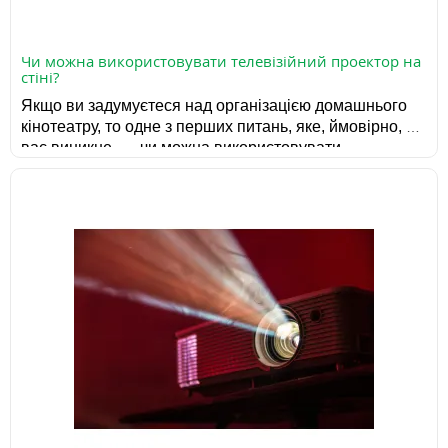
Чи можна використовувати телевізійний проектор на
стіні?
Якщо ви задумуєтеся над організацією домашнього 
кінотеатру, то одне з перших питань, яке, ймовірно, у 
вас виникне, — чи можна використовувати 
телевізійний проектор на стіні. Відповідь: так, можна, 
але є кілька важливих нюансів. 