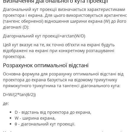
Визначення діагонального кута проекції
Діагональний кут проекції визначається характеристиками
проектора і екрана. Для цього використовується арктангенс
(тангенс оберненої) відношення ширини екрана (W) до його
діагоналі (D):
Діагорнальний кут проекції=arctan⁡(W/D)
Цей кут вказує на те, як точно об'єкти на екрані будуть
відображені на екрані при конкретному розташуванні
проектора.
Розрахунок оптимальної відстані
Основна формула для розрахунку оптимальної відстані від
проектора до екрана базується на відомому трикутнику
прямокутного трикутника та тангенсі діагонального кута:
D=W/(2*tan(θ/2))
де:
D - відстань від проектора до екрана,
W - ширина екрана,
θ - діагональний кут проекції.