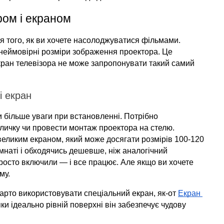
ром і екраном
 того, як ви хочете насолоджуватися фільмами. 
неймовірні розміри зображення проектора. Це 
кран телевізора не може запропонувати такий самий 
і екран
 більше уваги при встановленні. Потрібно 
оличку чи провести монтаж проектора на стелю. 
еликим екраном, який може досягати розмірів 100-120 
мнаті і обходячись дешевше, ніж аналогічний 
просто включили — і все працює. Але якщо ви хочете 
му.
арто використовувати спеціальний екран, як-от 
Екран 
яки ідеально рівній поверхні він забезпечує чудову 