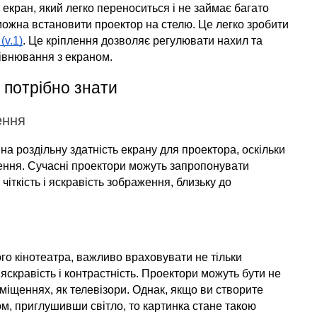
екран, який легко переноситься і не займає багато 
ожна встановити проектор на стелю. Це легко зробити 
(v.1)
. Це кріплення дозволяє регулювати нахил та 
івнювання з екраном.
 потрібно знати
ення
а роздільну здатність екрану для проектора, оскільки 
ення. Сучасні проектори можуть запропонувати 
чіткість і яскравість зображення, близьку до 
о кінотеатра, важливо враховувати не тільки 
к яскравість і контрастність. Проектори можуть бути не 
іщеннях, як телевізори. Однак, якщо ви створите 
, приглушивши світло, то картинка стане такою 