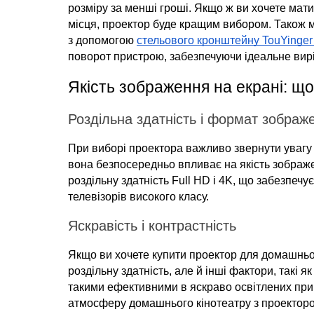
розміру за менші гроші. Якщо ж ви хочете мати 
місця, проектор буде кращим вибором. Також м
з допомогою 
стельового кронштейну TouYinger 
поворот пристрою, забезпечуючи ідеальне вир
Якість зображення на екрані: що
Роздільна здатність і формат зображ
При виборі проектора важливо звернути увагу н
вона безпосередньо впливає на якість зображ
роздільну здатність Full HD і 4K, що забезпечує 
телевізорів високого класу.
Яскравість і контрастність
Якщо ви хочете купити проектор для домашньог
роздільну здатність, але й інші фактори, такі я
такими ефективними в яскраво освітлених прим
атмосферу домашнього кінотеатру з проектором