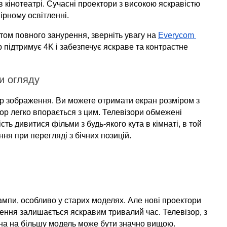
в кінотеатрі. Сучасні проектори з високою яскравістю 
ірному освітленні.
ом повного занурення, зверніть увагу на 
Everycom 
 підтримує 4K і забезпечує яскраве та контрастне 
и огляду
р зображення. Ви можете отримати екран розміром з 
ор легко впорається з цим. Телевізори обмежені 
ь дивитися фільми з будь-якого кута в кімнаті, в той 
ня при перегляді з бічних позицій.
пи, особливо у старих моделях. Але нові проектори 
ення залишається яскравим тривалий час. Телевізор, з 
ціна на більшу модель може бути значно вищою.