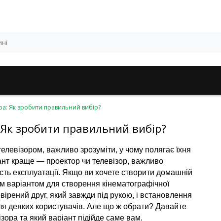
ора: Як зробити правильний вибір?
: Як зробити правильний вибір?
елевізором, важливо зрозуміти, у чому полягає їхня 
ант краще — проектор чи телевізор, важливо 
ість експлуатації. Якщо ви хочете створити домашній 
м варіантом для створення кінематографічної 
ірений друг, який завжди під рукою, і встановлення 
я деяких користувачів. Але що ж обрати? Давайте 
зора та який варіант підійде саме вам.